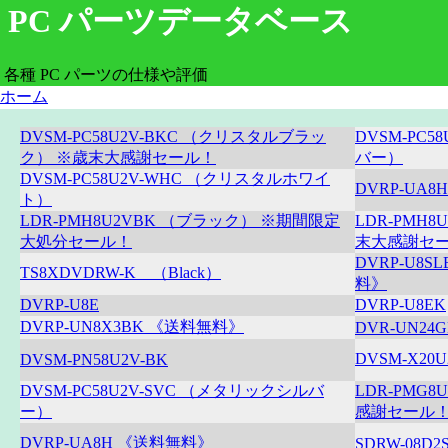
PC パーツデータベース
各種 PC パーツの仕様や評価
ホーム
DVSM-PC58U2V-BKC （クリスタルブラッ
DVSM-PC5
ク） ※歳末大感謝セール！
バー）
DVSM-PC58U2V-WHC （クリスタルホワイ
DVRP-UA
ト）
LDR-PMH8U2VBK （ブラック） ※期間限定
LDR-PMH
大処分セール！
末大感謝セ
DVRP-U8
TS8XDVDRW-K （Black）
料》
DVRP-U8E
DVRP-U8EK
DVRP-UN8X3BK 《送料無料》
DVR-UN2
DVSM-X2
DVSM-PN58U2V-BK
DVSM-PC58U2V-SVC （メタリックシルバ
LDR-PMG
ー）
感謝セール
DVRP-UA8H 《送料無料》
SDRW-08D2S