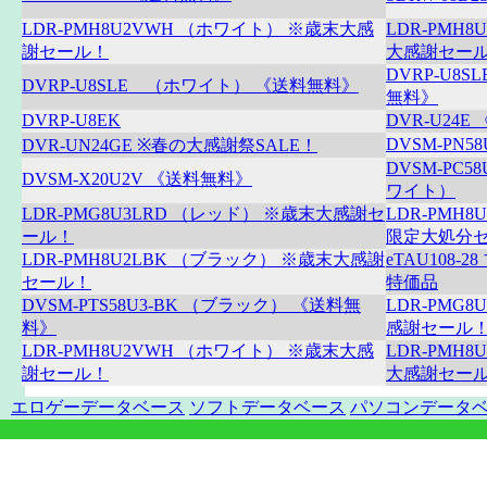
LDR-PMH8U2VWH （ホワイト） ※歳末大感
LDR-PMH
謝セール！
大感謝セー
DVRP-U8
DVRP-U8SLE （ホワイト） 《送料無料》
無料》
DVRP-U8EK
DVR-U24
DVSM-PN58
DVR-UN24GE ※春の大感謝祭SALE！
DVSM-PC5
DVSM-X20U2V 《送料無料》
ワイト）
LDR-PMG8U3LRD （レッド） ※歳末大感謝セ
LDR-PMH
ール！
限定大処分
LDR-PMH8U2LBK （ブラック） ※歳末大感謝
eTAU108
セール！
特価品
DVSM-PTS58U3-BK （ブラック） 《送料無
LDR-PMG
料》
感謝セール
LDR-PMH8U2VWH （ホワイト） ※歳末大感
LDR-PMH
謝セール！
大感謝セー
エロゲーデータベース
ソフトデータベース
パソコンデータ