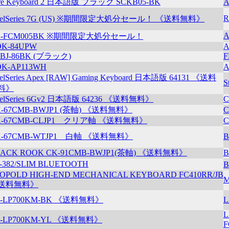
re Keyboard 2 日本語版 ブラック SCKB05-BK
A
R
teelSeries 7G (US) ※期間限定大処分セール！ 《送料無料》
A
K-FCM005BK ※期間限定大処分セール！
K-84UPW
A
BJ-86BK (ブラック)
F
K-AP113WH
A
eelSeries Apex [RAW] Gaming Keyboard 日本語版 64131 《送料
S
料》
eelSeries 6Gv2 日本語版 64236 《送料無料》
C
K-67CMB-BWJP1 (茶軸) 《送料無料》
C
K-67CMB-CLJP1 クリア軸 《送料無料》
C
K-67CMB-WTJP1 白軸 《送料無料》
B
LACK ROOK CK-91CMB-BWJP1(茶軸) 《送料無料》
B
-382/SLIM BLUETOOTH
OPOLD HIGH-END MECHANICAL KEYBOARD FC410RR/JB
送料無料》
B-LP700KM-BK 《送料無料》
L
B-LP700KM-YL 《送料無料》