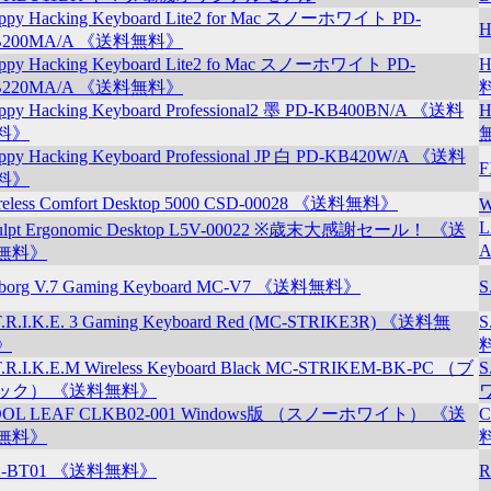
ppy Hacking Keyboard Lite2 for Mac スノーホワイト PD-
H
B200MA/A 《送料無料》
ppy Hacking Keyboard Lite2 fo Mac スノーホワイト PD-
H
B220MA/A 《送料無料》
ppy Hacking Keyboard Professional2 墨 PD-KB400BN/A 《送料
H
料》
ppy Hacking Keyboard Professional JP 白 PD-KB420W/A 《送料
F
料》
reless Comfort Desktop 5000 CSD-00028 《送料無料》
W
L
ulpt Ergonomic Desktop L5V-00022 ※歳末大感謝セール！ 《送
無料》
borg V.7 Gaming Keyboard MC-V7 《送料無料》
S
T.R.I.K.E. 3 Gaming Keyboard Red (MC-STRIKE3R) 《送料無
S
》
T.R.I.K.E.M Wireless Keyboard Black MC-STRIKEM-BK-PC （ブ
S
ック） 《送料無料》
OOL LEAF CLKB02-001 Windows版 （スノーホワイト） 《送
無料》
K-BT01 《送料無料》
R