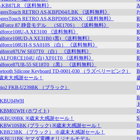
S-KB87LR 《送料無料》
ogresTouch RETRO AS-KBPD04/LBK 《送料無料》
P
ogresTouch RETRO AS-KBPD08/CBKN 《送料無料》
R
ealForce 87 静音モデル （SE170S） 《送料無料》
R
alforce108U-A XE3100 《送料無料》
R
alforce108UD-A XE31B0 (黒) 《送料無料》
R
alforce108UH-S SA010S （白） 《送料無料》
R
alforce87UW SE07T0 （白） 《送料無料》
R
ALFORCE104U (白) XF01T0 《送料無料》
R
alforce87UB-55 SE18T0 （黒） 《送料無料》
R
uetooth Silicone Keyboard TD-0001-030 （ラズベリーピンク）
B
歳末大感謝セール！
gio2 FKB-U239BK （ブラック）
D
SKBU04WH
SKBM01WH (ホワイト)
DKBU09BK ※歳末大感謝セール！
SKBW10SBK (ブラック) ※歳末大感謝セール！
SKBB23BK （ブラック） ※歳末大感謝セール！
DKBU11BK ヤマダ電機オリジナルモデル
B