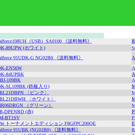
alforce108UH（USB）SA0100 《送料無料》
R
OK-89UPW (ホワイト)
S
alforce 91UDK-G NG02B0 《送料無料》
K-EN56W
A
K-84UPBK
A
BJ-109BK
A
K-SL109BK (鉄板入り)
-BL21DBPN 〈ピンク〉
-BL21DBWH 〈ホワイト〉
-IR06DRGN （グリーン）
B-DPENRD (赤)
P
M-BT1SV
P
52te トーナメントエディション F8GFPC200QE
E
alforce 91UBK (NG01B0) 《送料無料》
R