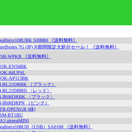
ealforce108UBK SJ08B0 《送料無料》
teelSeries 7G (JP) ※期間限定大処分セール！ 《送料無料》
ASB-WPKB 《送料無料》
OK-EN56BK
OK-84UPSL
OK-AP113BK
M-BL21DBBK （ブラック）
M-BL21DBRD 〈レッド〉
M-IR06DRBK 〈ブラック〉
M-IR06DRPN （ピンク）
TB-DPENGR (緑)
SM-BT1BU
A3 airpenMINI
ealforce108UH（USB）SA0100 《送料無料》