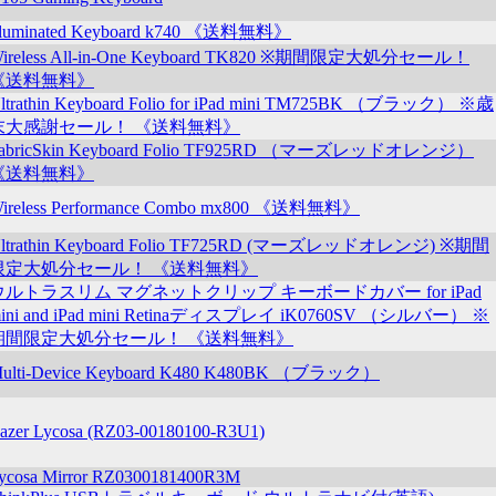
lluminated Keyboard k740 《送料無料》
ireless All-in-One Keyboard TK820 ※期間限定大処分セール！
《送料無料》
ltrathin Keyboard Folio for iPad mini TM725BK （ブラック） ※歳
末大感謝セール！ 《送料無料》
abricSkin Keyboard Folio TF925RD （マーズレッドオレンジ）
《送料無料》
ireless Performance Combo mx800 《送料無料》
ltrathin Keyboard Folio TF725RD (マーズレッドオレンジ) ※期間
限定大処分セール！ 《送料無料》
ウルトラスリム マグネットクリップ キーボードカバー for iPad
ini and iPad mini Retinaディスプレイ iK0760SV （シルバー） ※
期間限定大処分セール！ 《送料無料》
ulti-Device Keyboard K480 K480BK （ブラック）
azer Lycosa (RZ03-00180100-R3U1)
ycosa Mirror RZ0300181400R3M