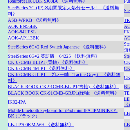
Realforce108UBK SJ08B0 《送料無料》
Pu
SteelSeries 7G (JP) ※期間限定大処分セール！ 《送料無
S
料》
ASB-WPKB 《送料無料》
T
AOK-EN56BK
AO
AOK-84UPSL
FK
AOK-AP113BK
AO
St
SteelSeries 6Gv2 Red Switch Japanese 《送料無料》
無
SteelSeries 6Gv2 英語版 64225 《送料無料》
St
CK-67CMB-BLJP1 (青軸) 《送料無料》
C
CK-67CMB-4MJP1 《送料無料》
C
CK-67CMB-GTJP1 グレー軸（Tactile Grey） 《送料無
C
料》
BLACK ROOK CK-91CMB-BLJP1(青軸) 《送料無料》
B
BLACK ROOK CK-91CMB-GRJP1(緑軸) 《送料無料》
TE
LE
IK02-IPA
《
Mobile bluetooth keyboard for iPad mini IPA-IPMINIKEY-
L
BK (ブラック)
LB-LP700KM-WH 《送料無料》
L