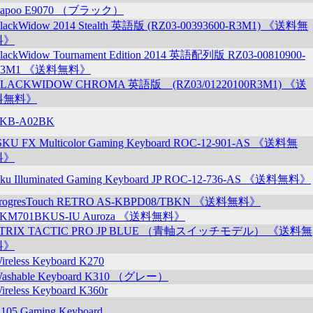
apoo E9070 （ブラック）
lackWidow 2014 Stealth 英語版 (RZ03-00393600-R3M1) 《送料無
料》
lackWidow Tournament Edition 2014 英語配列版 RZ03-00810900-
R3M1 《送料無料》
LACKWIDOW CHROMA 英語版 (RZ03/01220100R3M1) 《送
料無料》
KB-A02BK
SKU FX Multicolor Gaming Keyboard ROC-12-901-AS 《送料無
料》
sku Illuminated Gaming Keyboard JP ROC-12-736-AS 《送料無料》
rogresTouch RETRO AS-KBPD08/TBKN 《送料無料》
KM701BKUS-IU Auroza 《送料無料》
STRIX TACTIC PRO JP BLUE （青軸スイッチモデル） 《送料無
料》
ireless Keyboard K270
ashable Keyboard K310 （グレー）
ireless Keyboard K360r
105 Gaming Keyboard