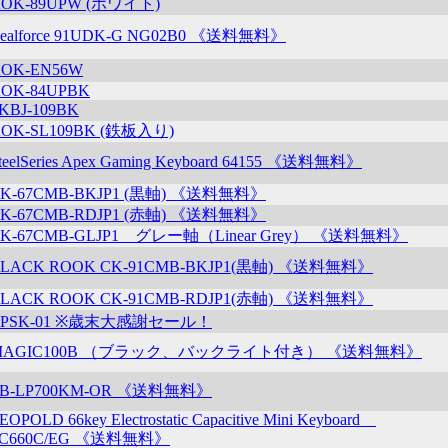
OK-89UPW (ホワイト)
ealforce 91UDK-G NG02B0 《送料無料》
OK-EN56W
OK-84UPBK
KBJ-109BK
OK-SL109BK (鉄板入り)
teelSeries Apex Gaming Keyboard 64155 《送料無料》
K-67CMB-BKJP1 (黒軸) 《送料無料》
K-67CMB-RDJP1 (赤軸) 《送料無料》
K-67CMB-GLJP1 グレー軸（Linear Grey） 《送料無料》
LACK ROOK CK-91CMB-BKJP1(黒軸) 《送料無料》
LACK ROOK CK-91CMB-RDJP1(赤軸) 《送料無料》
BPSK-01 ※歳末大感謝セール！
MAGIC100B （ブラック、バックライト付き） 《送料無料》
LB-LP700KM-OR 《送料無料》
EOPOLD 66key Electrostatic Capacitive Mini Keyboard
FC660C/EG 《送料無料》