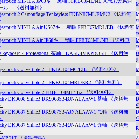
jestouch MINILA JP68キー 黒軸 FFKB68ML/NB ※歳末大感謝
M
ール！ 《送料無料》
jestouch 2 Camouflage Tenkeyless FKBN87ML/EMU2 《送料無
M
》
jestouch MINILA Air US67キー 赤軸 FFBT67MRL/EB 《送料無
M
》
jestouch MINILA Air JP68キー 黒軸 FFBT68ML/NB 《送料無
M
》
s keyboard 4 Professional 茶軸 DASK4MKPROSIL 《送料無
U
》
jestouch Convertible 2 FKBC104MC/EB2 《送料無料》
M
jestouch Convertible 2 FKBC104MRL/EB2 《送料無料》
M
jestouch Convertible 2 FKBC108ML/JB2 《送料無料》
M
cky DK9008 Shine3 DK9008S3-BJNALAAW1 茶軸 《送料無
D
》
cky DK9087 Shine3 DK9087S3-AJNALAAW1 黒軸 《送料無
D
》
cky DK9087 Shine3 DK9087S3-RJNALAAW1 赤軸 《送料無
R
》
S-KB91T 《送料無料》