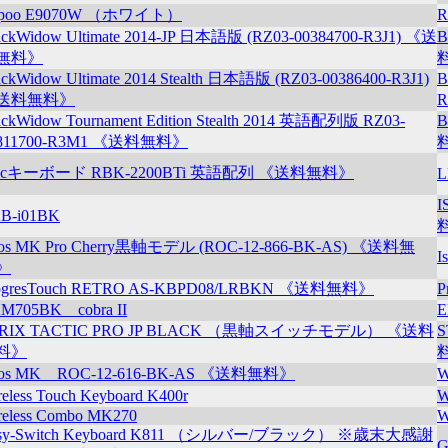
apoo E9070W （ホワイト）
R
ackWidow Ultimate 2014-JP 日本語版 (RZ03-00384700-R3J1) 《送
B
無料》
ackWidow Ultimate 2014 Stealth 日本語版 (RZ03-00386400-R3J1)
B
送料無料》
ackWidow Tournament Edition Stealth 2014 英語配列版 RZ03-
B
811700-R3M1 《送料無料》
acキーボード RBK-2200BTi 英語配列 《送料無料》
L
I
B-i01BK
os MK Pro Cherry黒軸モデル (ROC-12-866-BK-AS) 《送料無
I
》
ogresTouch RETRO AS-KBPD08/LRBKN 《送料無料》
P
M705BK cobra II
E
TRIX TACTIC PRO JP BLACK （黒軸スイッチモデル） 《送料
料》
os MK ROC-12-616-BK-AS 《送料無料》
W
reless Touch Keyboard K400r
W
reless Combo MK270
W
sy-Switch Keyboard K811 （シルバー/ブラック） ※歳末大感謝
G