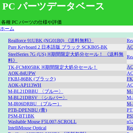
PC パーツデータベース
各種 PC パーツの仕様や評価
ホーム
Realforce 91UBK (NG01B0) 《送料無料》
Re
Pure Keyboard 2 日本語版 ブラック SCKB05-BK
A
SteelSeries 7G (US) ※期間限定大処分セール！ 《送料無
Re
料》
AO
TK-FCM005BK ※期間限定大処分セール！
AOK-84UPW
AO
FKBJ-86BK (ブラック)
FK
AOK-AP113WH
AO
M-BL21DBBU 〈ブルー〉
M
M-BL21DBSV 〈シルバー〉
M
M-IR06DRBU （ブルー）
M
PTB-DPENBU (青)
PT
PSM-BT1BK
PS
Washable Mouse F5L007-SCROLL
n
IntelliMouse Optical
Re