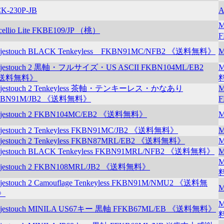
K-230P-JB
A
cellio Lite FKBE109/JP （桃）
jestouch BLACK Tenkeyless FKBN91MC/NFB2 《送料無料》
M
jestouch 2 黒軸・フルサイズ・US ASCII FKBN104ML/EB2
M
送料無料》
jestouch 2 Tenkeyless 茶軸・テンキーレス・かなあり
M
KBN91M/JB2 《送料無料》
jestouch 2 FKBN104MC/EB2 《送料無料》
M
jestouch 2 Tenkeyless FKBN91MC/JB2 《送料無料》
M
jestouch 2 Tenkeyless FKBN87MRL/EB2 《送料無料》
M
jestouch BLACK Tenkeyless FKBN91MRL/NFB2 《送料無料》
M
M
jestouch 2 FKBN108MRL/JB2 《送料無料》
jestouch 2 Camouflage Tenkeyless FKBN91M/NMU2 《送料無
M
》
M
jestouch MINILA US67キー 黒軸 FFKB67ML/EB 《送料無料》