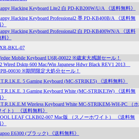
appy Hacking Keyboard Lite2 白 PD-KB200W/U/A 《送料無料》
appy Hacking Keyboard Professional2 墨 PD-KB400B/A 《送料無
料》
appy Hacking Keyboard Professional2 白 PD-KB400WN/A 《送料
無料》
XR-BKL-07
edge Mobile Keyboard U6R-00022 ※歳末大感謝セール！
2 Wired Dsktp 600 Mac/Win Japanese Hdwr Black REV1 2013
APB-00030 ※期間限定大処分セール！
.T.R.I.K.E. 5 Gaming Keyboard (MC-STRIKE5) 《送料無料》
.T.R.I.K.E. 3 Gaming Keyboard White (MC-STRIKE3W) 《送料無
料》
.T.R.I.K.E.M Wireless Keyboard White MC-STRIKEM-WH-PC （ホ
ワイト） 《送料無料》
COOL LEAF CLKB02-007 Mac版 （スノーホワイト） 《送料無
料》
apoo E6300 (ブラック) 《送料無料》