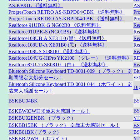
AS-KB91L 《送料無料》
A
ProgresTouch RETRO AS-KBPD04/CBK 《送料無料》
Pr
ProgresTouch RETRO AS-KBPD04/TBK 《送料無料》
Pr
Realforce 91UDK-G NG02B0 《送料無料》
R
Realforce91UBK-S (NG01BS) 《送料無料》
Re
Realforce108UB-A XE31L0 (黒) 《送料無料》
Re
Realforce108UD-A XE01B0 (黒) 《送料無料》
Re
Realforce108US SJ38D0 《送料無料》
Re
Realforce104UG-HiPro YK2100 （グレー） 《送料無料》
RE
Realforce87U-55 SE08T0 （白） 《送料無料》
Re
Bluetooth Silicone Keyboard TD-0001-009 （ブラック） ※
Bl
期間限定大処分セール！
※
Bluetooth Silicone Keyboard TD-0001-044 （ホワイト） ※
Di
歳末大感謝セール！
BSKBU04BK
B
B
BSKBW03WH ※歳末大感謝セール！
BSKBU02ENBK （ブラック）
Y
BSKBB15BK （ブラック） ※歳末大感謝セール！
B
SRKB01BK (ブラック)
B
BSKBB22WH （ホワイト）
Y