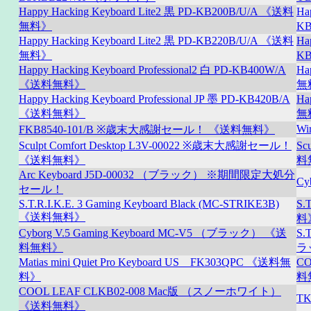
Happy Hacking Keyboard Lite2 黒 PD-KB200B/U/A 《送料
Ha
無料》
K
Happy Hacking Keyboard Lite2 黒 PD-KB220B/U/A 《送料
Ha
無料》
K
Happy Hacking Keyboard Professional2 白 PD-KB400W/A
Ha
《送料無料》
無
Happy Hacking Keyboard Professional JP 墨 PD-KB420B/A
Ha
《送料無料》
無
Wi
FKB8540-101/B ※歳末大感謝セール！ 《送料無料》
Sculpt Comfort Desktop L3V-00022 ※歳末大感謝セール！
Sc
《送料無料》
料
Arc Keyboard J5D-00032 （ブラック） ※期間限定大処分
Cy
セール！
S.T.R.I.K.E. 3 Gaming Keyboard Black (MC-STRIKE3B)
S.
《送料無料》
料
Cyborg V.5 Gaming Keyboard MC-V5 （ブラック） 《送
S.
料無料》
ラ
Matias mini Quiet Pro Keyboard US FK303QPC 《送料無
C
料》
料
COOL LEAF CLKB02-008 Mac版 （スノーホワイト）
T
《送料無料》