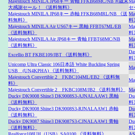
Majestouch MINILA JP68キー 青軸 FFKB68MC/NB ※歳末
Ma
大感謝セール！ 《送料無料》
セ
Majestouch MINILA JP68キー 赤軸 FFKB68MRL/NB 《送
Ma
料無料》
料
Majestouch MINILA Air US67キー 黒軸 FFBT67ML/EB
Ma
《送料無料》
料
Majestouch MINILA Air JP68キー 青軸 FFBT68MC/NB
Ma
《送料無料》
料
Da
Excellio BT FKBE109/JBT 《送料無料》
料
Unicomp Ultra Classic 106日本語 White Buckling Spring
Ma
USB (UN4KPHA) 《送料無料》
Majestouch Convertible 2 FKBC104ML/EB2 《送料無
Ma
料》
Majestouch Convertible 2 FKBC108M/JB2 《送料無料》
Ma
Ducky DK9008 Shine3 DK9008S3-AJNALAAW1 黒軸
Du
《送料無料》
料
Ducky DK9008 Shine3 DK9008S3-RJNALAAW1 赤軸
Du
《送料無料》
料
Ducky DK9087 Shine3 DK9087S3-CJNALAAW1 青軸
Du
《送料無料》
料
Realforce108UH（USB）SA0100 《送料無料》
A