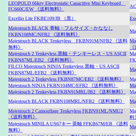
LEOPOLD 66key Electrostatic Capacitive Mini Keyboard
AC
FC660C/EW 《送料無料》
Excellio Lite FKBE109/JB （黒）
Ex
Majestouch BLACK 青軸・フルサイズ・かななし
Ma
FKBN108MC/NFB2 《送料無料》
Majestouch BLACK Tenkeyless FKBN91M/NFB2 《送料
Ma
無料》
《
Majestouch 2 Tenkeyless 黒軸・テンキーレス・US ASCII
Ma
FKBN87ML/EB2 《送料無料》
F
FILCO Majestouch NINJA Tenkeyless 黒軸・US ASCII
Ma
FKBN87ML/EFB2 《送料無料》
Majestouch 2 Tenkeyless FKBN87MC/EB2 《送料無料》
Ma
Majestouch NINJA FKBN104MC/EFB2 《送料無料》
Ma
Majestouch 2 Tenkeyless FKBN91MRL/JB2 《送料無料》
Ma
Majestouch BLACK FKBN108MRL/NFB2 《送料無料》
Ma
Majestouch 2 Camouflage Tenkeyless FKBN91ML/NMU2
Ma
《送料無料》
料
Majestouch MINILA US67キー 茶軸 FFKB67M/EB 《送料
Ma
無料》