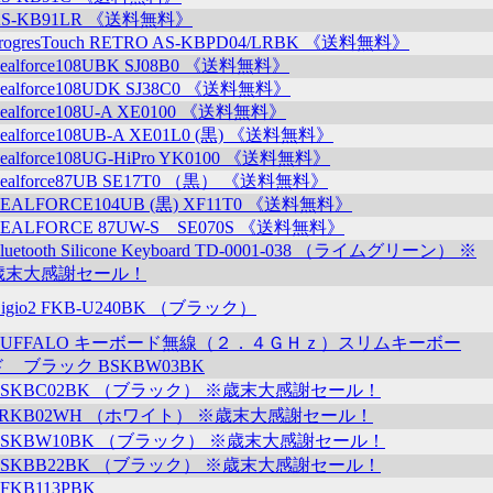
AS-KB91LR 《送料無料》
rogresTouch RETRO AS-KBPD04/LRBK 《送料無料》
ealforce108UBK SJ08B0 《送料無料》
ealforce108UDK SJ38C0 《送料無料》
ealforce108U-A XE0100 《送料無料》
ealforce108UB-A XE01L0 (黒) 《送料無料》
ealforce108UG-HiPro YK0100 《送料無料》
ealforce87UB SE17T0 （黒） 《送料無料》
EALFORCE104UB (黒) XF11T0 《送料無料》
EALFORCE 87UW-S SE070S 《送料無料》
luetooth Silicone Keyboard TD-0001-038 （ライムグリーン） ※
歳末大感謝セール！
igio2 FKB-U240BK （ブラック）
BUFFALO キーボード無線（２．４ＧＨｚ）スリムキーボー
ド ブラック BSKBW03BK
BSKBC02BK （ブラック） ※歳末大感謝セール！
SRKB02WH （ホワイト） ※歳末大感謝セール！
BSKBW10BK （ブラック） ※歳末大感謝セール！
BSKBB22BK （ブラック） ※歳末大感謝セール！
FKB113PBK