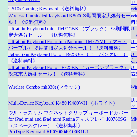
セ
G510s Gaming Keyboard 《送料無料》
Wi
Wireless Illuminated Keyboard K800t ※期間限定大処分セー
Wi
ル！ 《送料無料》
料
Ultrathin Keyboard mini TM715BK （ブラック） ※期間限
Ul
定大処分セール！ 《送料無料》
ー
Ultrathin Keyboard Folio for iPad mini TM725MP （マット
Ul
パープル） ※期間限定大処分セール！ 《送料無料》
ー
FabricSkin Keyboard Folio TF925UG （アーバングレー）
Ul
《送料無料》
定
Ultrathin Keyboard Folio TF725BK （カーボンブラック）
Ul
※歳末大感謝セール！ 《送料無料》
歳
Wireless Combo mk330t (ブラック)
Wi
Ult
Multi-Device Keyboard K480 K480WH （ホワイト）
ペ
ウルトラスリム マグネットクリップ キーボードカバー
for iPad mini and iPad mini Retinaディスプレイ iK0760SG
M
（スペースグレー） 《送料無料》
ProType Keyboard RP0300040100R1U1
Ar