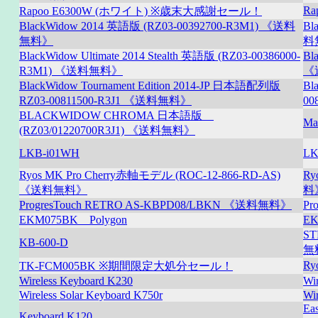
R
Rapoo E6300W (ホワイト) ※歳末大感謝セール！
BlackWidow 2014 英語版 (RZ03-00392700-R3M1) 《送料
Bl
無料》
料
BlackWidow Ultimate 2014 Stealth 英語版 (RZ03-00386000-
Bl
R3M1) 《送料無料》
《
BlackWidow Tournament Edition 2014-JP 日本語配列版
Bl
RZ03-00811500-R3J1 《送料無料》
00
BLACKWIDOW CHROMA 日本語版
M
(RZ03/01220700R3J1) 《送料無料》
LKB-i01WH
LK
Ryos MK Pro Cherry赤軸モデル (ROC-12-866-RD-AS)
Ry
《送料無料》
料
ProgresTouch RETRO AS-KBPD08/LBKN 《送料無料》
Pr
EKM075BK Polygon
EK
S
KB-600-D
無
Ry
TK-FCM005BK ※期間限定大処分セール！
Wireless Keyboard K230
Wi
Wireless Solar Keyboard K750r
Wi
Ea
Keyboard K120