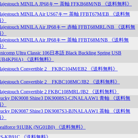
ajestouch MINILA JP68キー 茶軸 FFKB68M/NB 《送料無料》
ajestouch MINILA Air US67キー 茶軸 FFBT67M/EB 《送料無
料》
ajestouch MINILA Air JP68キー 赤軸 FFBT68MRL/NB 《送料無
料》
ajestouch MINILA Air JP68キー 茶軸 FFBT68M/NB 《送料無
料》
nicomp Ultra Classic 106日本語 Black Buckling Spring USB
(UB4KPHA) 《送料無料》
ajestouch Convertible 2 FKBC104M/EB2 《送料無料》
ajestouch Convertible 2 FKBC108MC/JB2 《送料無料》
ajestouch Convertible 2 FKBC108MRL/JB2 《送料無料》
ucky DK9008 Shine3 DK9008S3-CJNALAAW1 青軸 《送料無
料》
ucky DK9087 Shine3 DK9087S3-BJNALAAW1 茶軸 《送料無
料》
ealforce 91UBK (NG01B0) 《送料無料》
AS-KB91C 《送料無料》