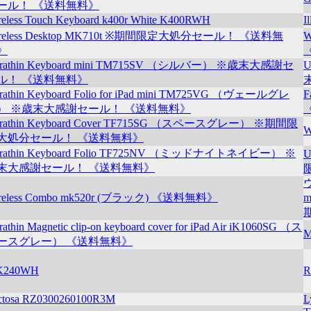
ール！ 《送料無料》
reless Touch Keyboard k400r White K400RWH
I
reless Desktop MK710t ※期間限定大処分セール！ 《送料無
W
》
trathin Keyboard mini TM715SV （シルバー） ※歳末大感謝セ
U
ル！ 《送料無料》
trathin Keyboard Folio for iPad mini TM725VG （ヴェールグレ
F
） ※歳末大感謝セール！ 《送料無料》
trathin Keyboard Cover TF715SG （スペースグレー） ※期間限
W
大処分セール！ 《送料無料》
trathin Keyboard Folio TF725NV （ミッドナイトネイビー） ※
U
末大感謝セール！ 《送料無料》
reless Combo mk520r (ブラック) 《送料無料》
m
rathin Magnetic clip-on keyboard cover for iPad Air iK1060SG （ス
M
ースグレー） 《送料無料》
K240WH
R
ctosa RZ0300260100R3M
L