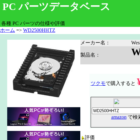
PC パーツデータベース
各種 PC パーツの仕様や評価
ホーム
=>
WD2500HHTZ
メーカー名：
Wes
W
製品名：
ツクモ
で購入すると
amazon
で検
評価