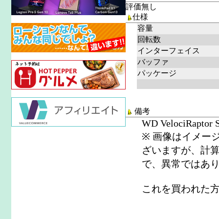
評価無し
仕様
容量
回転数
インターフェイス
バッファ
パッケージ
備考
WD VelociRaptor 
※ 画像はイメー
ざいますが、計
で、異常ではあ
これを買われた