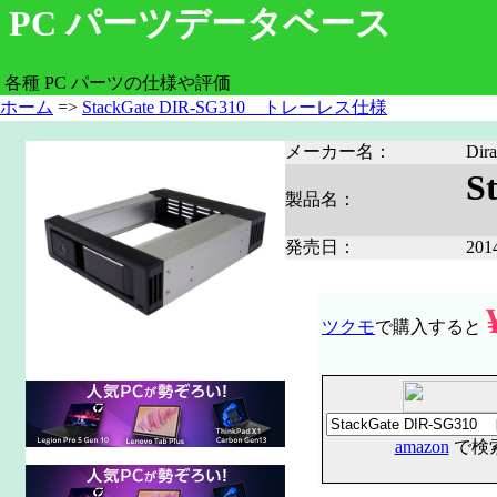
PC パーツデータベース
各種 PC パーツの仕様や評価
ホーム
=>
StackGate DIR-SG310 トレーレス仕様
メーカー名：
Di
S
製品名：
発売日：
20
ツクモ
で購入すると
amazon
で検