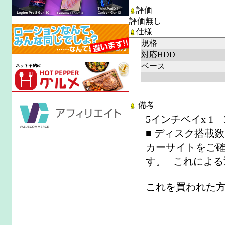
評価
評価無し
仕様
規格
対応HDD
ベース
備考
5インチベイx 1 3
■ ディスク搭載数
カーサイトをご確
す。 これによる
これを買われた