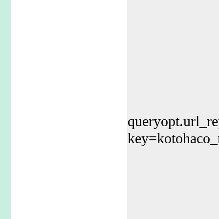
queryopt.url_re
key=kotohaco_