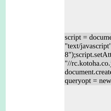
script = docume
"text/javascript
8");script.setA
"//rc.kotoha.co
document.creat
queryopt = new