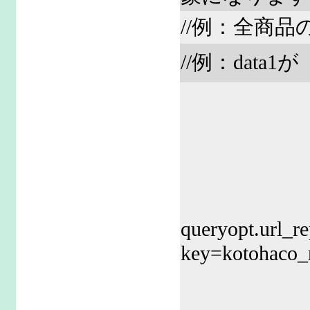
//例：全商
//例：dat
queryopt.url_re
key=kotohaco_