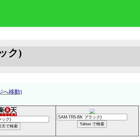
ラック)
ジへ移動]