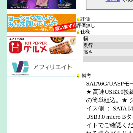
評価
評価無し
仕様
幅
奥行
高さ
備考
SATA6G/UAS
★ 高速USB3.
の簡単組込。★ 
イス側 ： SATA I/
USB3.0 mic
イトでご確認くだ