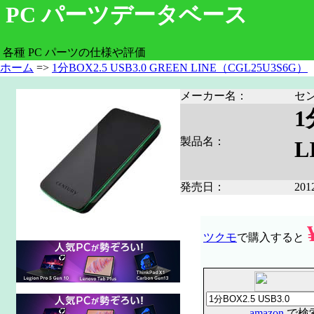
PC パーツデータベース
各種 PC パーツの仕様や評価
ホーム
=>
1分BOX2.5 USB3.0 GREEN LINE（CGL25U3S6G）
メーカー名：
セ
1
製品名：
L
発売日：
20
ツクモ
で購入すると
amazon
で検