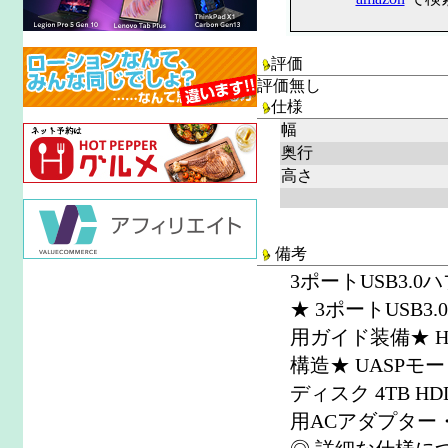
評価
評価無し
仕様
幅
奥行
高さ
備考
3ポートUSB3.0
★ 3ポートUSB3
用ガイド装備★ 
構造★ UASPモ
ディスク 4TB H
用ACアダプター