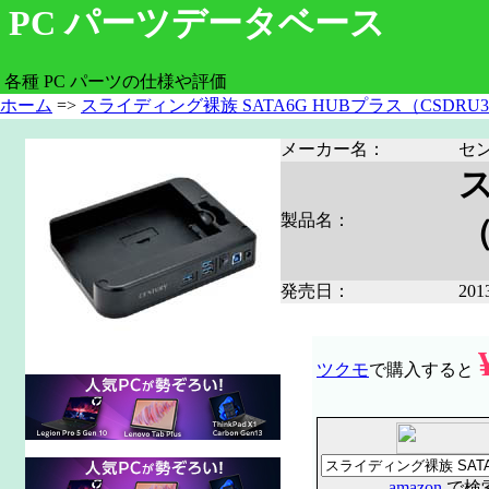
PC パーツデータベース
各種 PC パーツの仕様や評価
ホーム
=>
スライディング裸族 SATA6G HUBプラス（CSDRU3
メーカー名：
セ
ス
製品名：
（
発売日：
20
ツクモ
で購入すると
amazon
で検