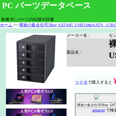
PC パーツデータベース
各種 PC パーツの仕様や評価
ホーム
=>
裸族の集合住宅5Bay SATA6G USB3.0&eSATA（CRSJ
メーカー名：
セ
裸
製品名：
U
ツクモ
で購入すると
amazon
で検