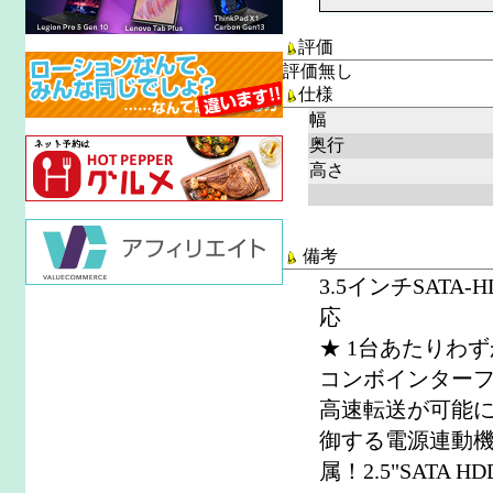
評価
評価無し
仕様
幅
奥行
高さ
備考
3.5インチSATA-
応
★ 1台あたりわず
コンボインターフェ
高速転送が可能に
御する電源連動機能
属！2.5"SATA