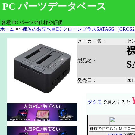
PC パーツデータベース
各種 PC パーツの仕様や評価
ホーム
=>
裸族のお立ち台DJ クローンプラスSATA6G（CROS2E
メーカー名：
セ
製品名：
S
発売日：
20
ツクモ
で購入すると
amazon
で検