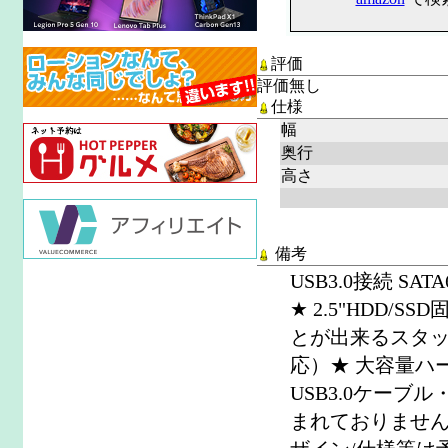
評価
評価無し
仕様
幅
奥行
高さ
備考
USB3.0接続 SAT
★ 2.5"HDD
とが出来るスタック
応）★ 大容量ハー
USB3.0ケーブ
まれておりません