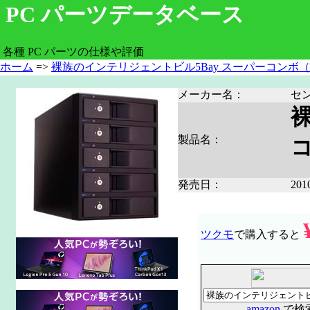
PC パーツデータベース
各種 PC パーツの仕様や評価
ホーム
=>
裸族のインテリジェントビル5Bay スーパーコンボ（CR
メーカー名：
セ
製品名：
コ
発売日：
20
ツクモ
で購入すると
amazon
で検