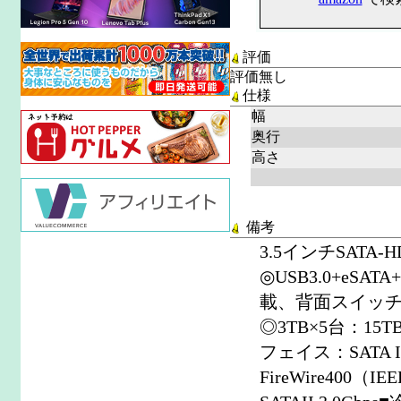
評価
評価無し
仕様
幅
奥行
高さ
備考
3.5インチSATA
◎USB3.0+eSA
載、背面スイッチ
◎3TB×5台：15
フェイス：SATA I/
FireWire400（I