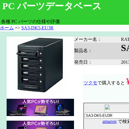
PC パーツデータベース
各種 PC パーツの仕様や評価
ホーム
=>
SA3-DK5-EU3R
メーカー名：
RA
S
製品名：
発売日：
20
ツクモ
で購入すると
amazon
で検