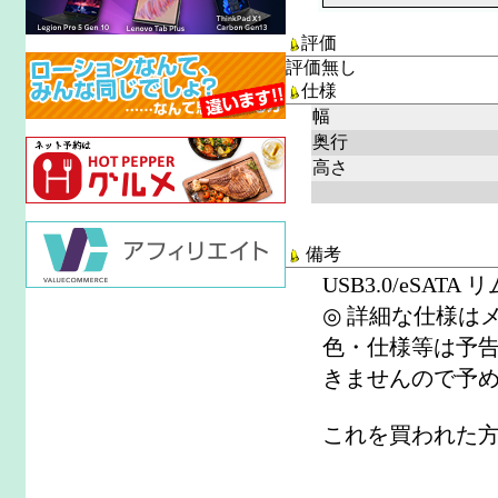
評価
評価無し
仕様
幅
奥行
高さ
備考
USB3.0/eSA
◎ 詳細な仕様は
色・仕様等は予
きませんので予
これを買われた