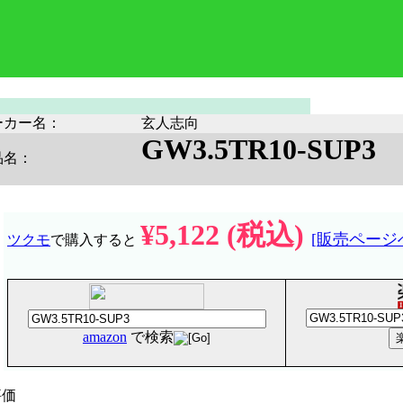
ーカー名：
玄人志向
GW3.5TR10-SUP3
品名：
¥5,122 (税込)
[販売ページ
ツクモ
で購入すると
amazon
で検索
評価