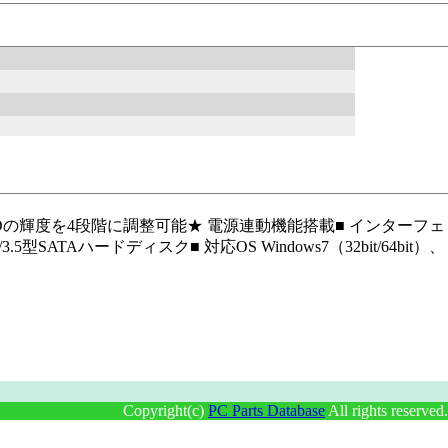
EDの輝度を4段階に調整可能★ 電源連動機能搭載■ インターフェ
5型SATAハードディスク■ 対応OS Windows7（32bit/64bit）、
Copyright(c)
PC Parts Database
All rights reserved.