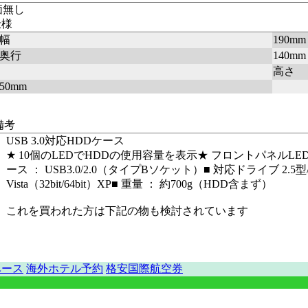
価無し
仕様
幅
190mm
奥行
140mm
高さ
50mm
備考
USB 3.0対応HDDケース
★ 10個のLEDでHDDの使用容量を表示★ フロントパネルL
ース ： USB3.0/2.0（タイプBソケット）■ 対応ドライブ 2.5型/3.
Vista（32bit/64bit）XP■ 重量 ： 約700g（HDD含まず）
これを買われた方は下記の物も検討されています
ベース
海外ホテル予約
格安国際航空券