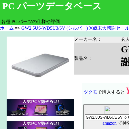
PC パーツデータベース
各種 PC パーツの仕様や評価
ホーム
=>
GW2.5US-WD5U3/SV (シルバー) ※歳末大感謝セー
メーカー名：
玄
G
製品名：
ツクモ
で購入すると
amazon
で検