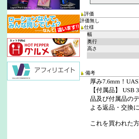
評価
評価無し
仕様
幅
奥行
高さ
備考
厚み7.6mm！U
【付属品】 USB
品及び付属品の
よる返品・交換に
これを買われた