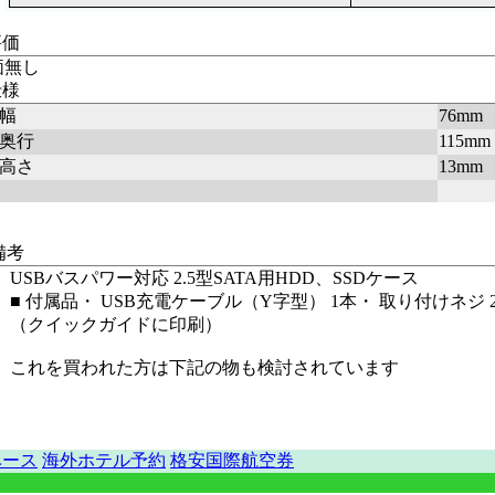
評価
価無し
仕様
幅
76mm
奥行
115mm
高さ
13mm
備考
USBバスパワー対応 2.5型SATA用HDD、SSDケース
■ 付属品・ USB充電ケーブル（Y字型） 1本・ 取り付けネジ 
（クイックガイドに印刷）
これを買われた方は下記の物も検討されています
ベース
海外ホテル予約
格安国際航空券