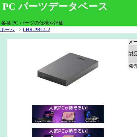
PC パーツデータベース
各種 PC パーツの仕様や評価
ホーム
=>
LHR-PBGU2
メ
製
発